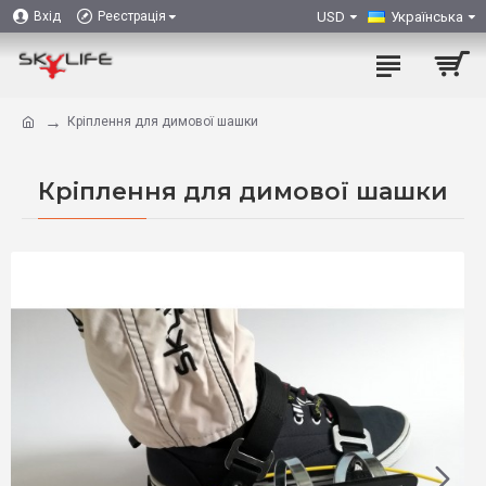
USD
Українська
Вхід
Реєстрація
Кріплення для димової шашки
Кріплення для димової шашки