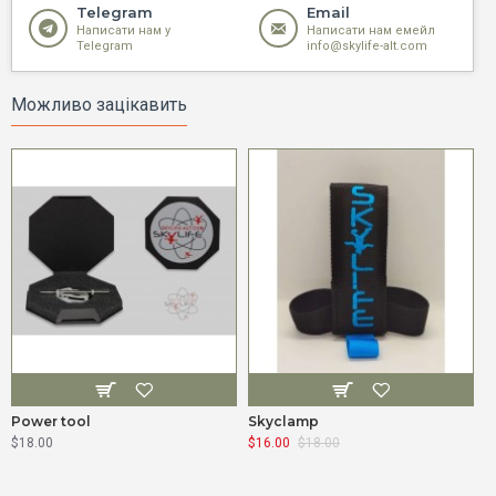
Telegram
Email
Написати нам у
Написати нам емейл
Telegram
info@skylife-alt.com
Можливо зацікавить
Power tool
Skyclamp
S
$18.00
$16.00
$18.00
$