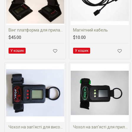
Вінг платформа для приладу Vega
Магнітний кабель
$45.00
$10.00
У кошик
У кошик
Чохол на зап'ясті для висотоміра Vega
Чохол на зап'ясті для приладу Orion