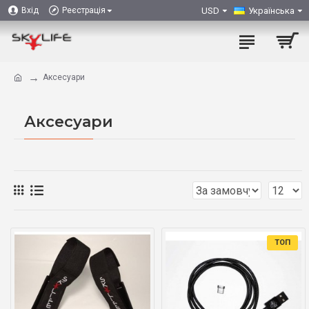
USD
Українська
Вхід
Реєстрація
Аксесуари
Аксесуари
ТОП